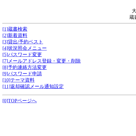
蔵
[1]蔵書検索
[2]新着資料
[3]貸出/予約ベスト
[4]状況照会メニュー
[5]パスワード変更
[7]メールアドレス登録・変更・削除
[8]予約連絡方法変更
[9]パスワード申請
[10]テーマ資料
[11]返却確認メール通知設定
[0]TOPページへ