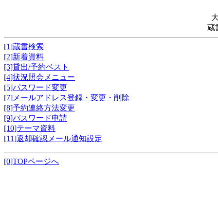
蔵
[1]蔵書検索
[2]新着資料
[3]貸出/予約ベスト
[4]状況照会メニュー
[5]パスワード変更
[7]メールアドレス登録・変更・削除
[8]予約連絡方法変更
[9]パスワード申請
[10]テーマ資料
[11]返却確認メール通知設定
[0]TOPページへ