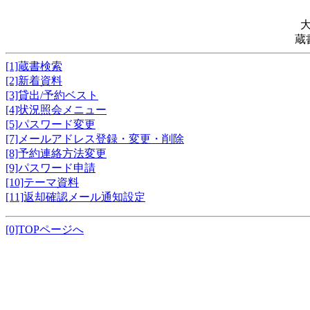
蔵
[1]蔵書検索
[2]新着資料
[3]貸出/予約ベスト
[4]状況照会メニュー
[5]パスワード変更
[7]メールアドレス登録・変更・削除
[8]予約連絡方法変更
[9]パスワード申請
[10]テーマ資料
[11]返却確認メール通知設定
[0]TOPページへ