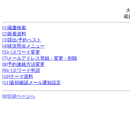
蔵
[1]蔵書検索
[2]新着資料
[3]貸出/予約ベスト
[4]状況照会メニュー
[5]パスワード変更
[7]メールアドレス登録・変更・削除
[8]予約連絡方法変更
[9]パスワード申請
[10]テーマ資料
[11]返却確認メール通知設定
[0]TOPページへ