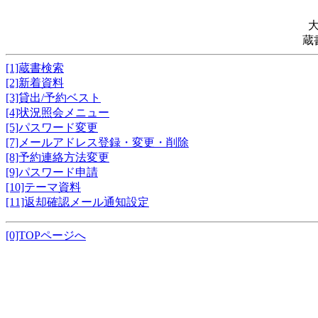
蔵
[1]蔵書検索
[2]新着資料
[3]貸出/予約ベスト
[4]状況照会メニュー
[5]パスワード変更
[7]メールアドレス登録・変更・削除
[8]予約連絡方法変更
[9]パスワード申請
[10]テーマ資料
[11]返却確認メール通知設定
[0]TOPページへ