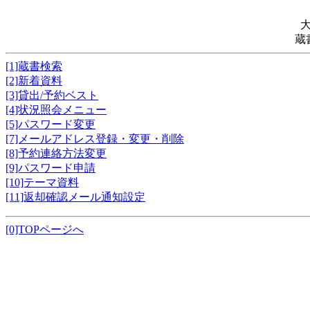
蔵
[1]蔵書検索
[2]新着資料
[3]貸出/予約ベスト
[4]状況照会メニュー
[5]パスワード変更
[7]メールアドレス登録・変更・削除
[8]予約連絡方法変更
[9]パスワード申請
[10]テーマ資料
[11]返却確認メール通知設定
[0]TOPページへ