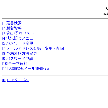
蔵
[1]蔵書検索
[2]新着資料
[3]貸出/予約ベスト
[4]状況照会メニュー
[5]パスワード変更
[7]メールアドレス登録・変更・削除
[8]予約連絡方法変更
[9]パスワード申請
[10]テーマ資料
[11]返却確認メール通知設定
[0]TOPページへ