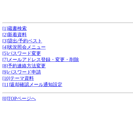
[1]蔵書検索
[2]新着資料
[3]貸出/予約ベスト
[4]状況照会メニュー
[5]パスワード変更
[7]メールアドレス登録・変更・削除
[8]予約連絡方法変更
[9]パスワード申請
[10]テーマ資料
[11]返却確認メール通知設定
[0]TOPページへ