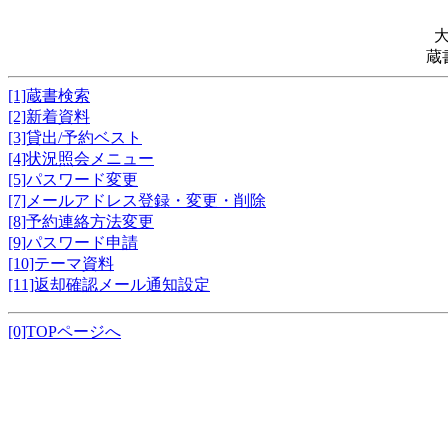
蔵
[1]蔵書検索
[2]新着資料
[3]貸出/予約ベスト
[4]状況照会メニュー
[5]パスワード変更
[7]メールアドレス登録・変更・削除
[8]予約連絡方法変更
[9]パスワード申請
[10]テーマ資料
[11]返却確認メール通知設定
[0]TOPページへ