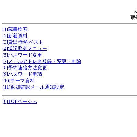
蔵
[1]蔵書検索
[2]新着資料
[3]貸出/予約ベスト
[4]状況照会メニュー
[5]パスワード変更
[7]メールアドレス登録・変更・削除
[8]予約連絡方法変更
[9]パスワード申請
[10]テーマ資料
[11]返却確認メール通知設定
[0]TOPページへ