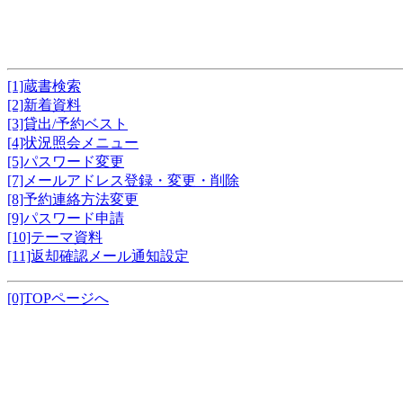
[1]蔵書検索
[2]新着資料
[3]貸出/予約ベスト
[4]状況照会メニュー
[5]パスワード変更
[7]メールアドレス登録・変更・削除
[8]予約連絡方法変更
[9]パスワード申請
[10]テーマ資料
[11]返却確認メール通知設定
[0]TOPページへ