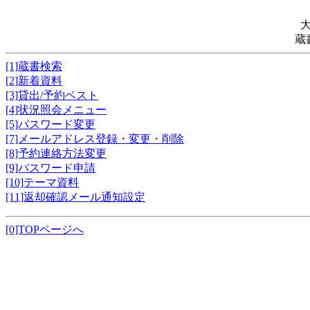
蔵
[1]蔵書検索
[2]新着資料
[3]貸出/予約ベスト
[4]状況照会メニュー
[5]パスワード変更
[7]メールアドレス登録・変更・削除
[8]予約連絡方法変更
[9]パスワード申請
[10]テーマ資料
[11]返却確認メール通知設定
[0]TOPページへ