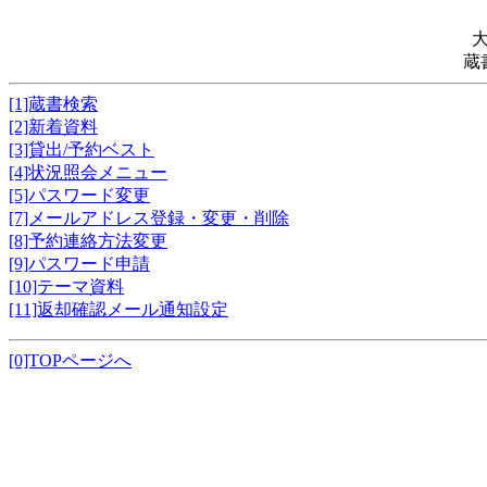
蔵
[1]蔵書検索
[2]新着資料
[3]貸出/予約ベスト
[4]状況照会メニュー
[5]パスワード変更
[7]メールアドレス登録・変更・削除
[8]予約連絡方法変更
[9]パスワード申請
[10]テーマ資料
[11]返却確認メール通知設定
[0]TOPページへ