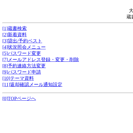
蔵
[1]蔵書検索
[2]新着資料
[3]貸出/予約ベスト
[4]状況照会メニュー
[5]パスワード変更
[7]メールアドレス登録・変更・削除
[8]予約連絡方法変更
[9]パスワード申請
[10]テーマ資料
[11]返却確認メール通知設定
[0]TOPページへ