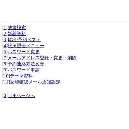
[1]蔵書検索
[2]新着資料
[3]貸出/予約ベスト
[4]状況照会メニュー
[5]パスワード変更
[7]メールアドレス登録・変更・削除
[8]予約連絡方法変更
[9]パスワード申請
[10]テーマ資料
[11]返却確認メール通知設定
[0]TOPページへ