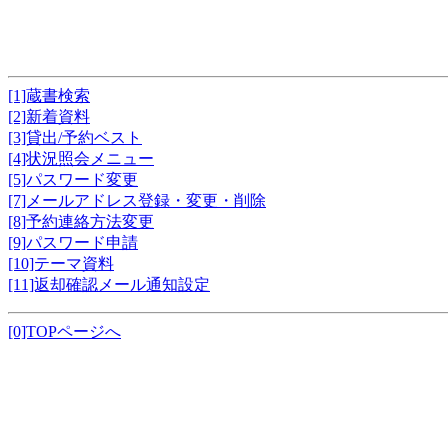
[1]蔵書検索
[2]新着資料
[3]貸出/予約ベスト
[4]状況照会メニュー
[5]パスワード変更
[7]メールアドレス登録・変更・削除
[8]予約連絡方法変更
[9]パスワード申請
[10]テーマ資料
[11]返却確認メール通知設定
[0]TOPページへ